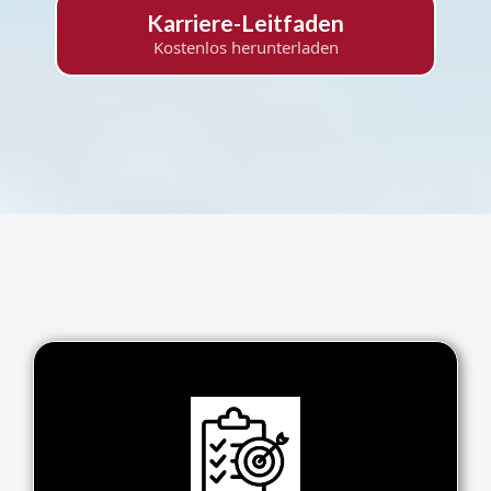
Karriere-Leitfaden
Kostenlos herunterladen
Das erwartet dich: